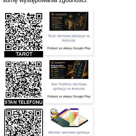
Tarot- darmowa aplikacja na
Androida
Pobierz ze sklepu Google Play
Stan Telefonu- darmowa
aplikacja na Androida
Pobierz ze sklepu Google Play
Alkomat- darmowa aplikacja