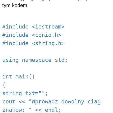
tym kodem.
#include <iostream>
#include <conio.h>
#include <string.h>
using namespace std;
int main()
{
string txt="";
cout << "Wprowadz dowolny ciag
znakow: " << endl;