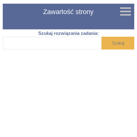
Zawartość strony
Strona główna
Szukaj rozwiązania zadania:
Teoria
Wzory klasa 7
Wzory klasa 8
Rozwiązania zadań z fizyki
Symulacje z fizyki
Tablice fizyczne
Karta wzorów z fizyki