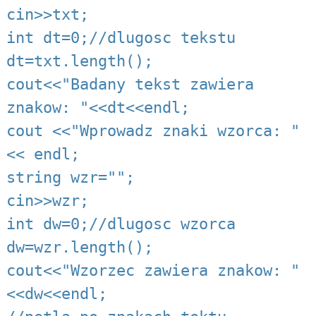
cin>>txt;
int dt=0;//dlugosc tekstu
dt=txt.length();
cout<<"Badany tekst zawiera
znakow: "<<dt<<endl;
cout <<"Wprowadz znaki wzorca: "
<< endl;
string wzr="";
cin>>wzr;
int dw=0;//dlugosc wzorca
dw=wzr.length();
cout<<"Wzorzec zawiera znakow: "
<<dw<<endl;