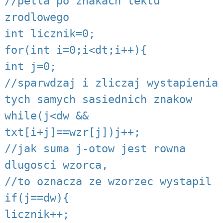
//petla po znakach tektu
zrodlowego
int licznik=0;
for(int i=0;i<dt;i++){
int j=0;
//sparwdzaj i zliczaj wystapienia
tych samych sasiednich znakow
while(j<dw &&
txt[i+j]==wzr[j])j++;
//jak suma j-otow jest rowna
dlugosci wzorca,
//to oznacza ze wzorzec wystapil
if(j==dw){
licznik++;