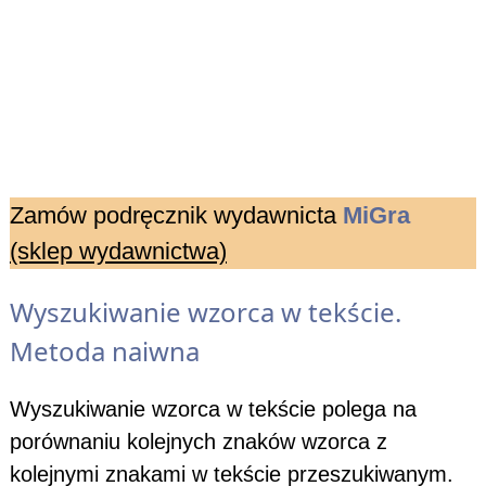
Biologia
C# Programowanie
Kotlin Android Studio
Programowanie 3D
Zamów podręcznik wydawnicta
MiGra
Arkusze INF.04
(sklep wydawnictwa)
Wyszukiwanie wzorca w tekście.
Metoda naiwna
Wyszukiwanie wzorca w tekście polega na
porównaniu kolejnych znaków wzorca z
kolejnymi znakami w tekście przeszukiwanym.