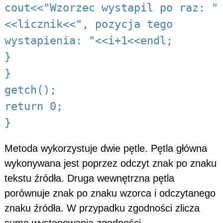
cout<<"Wzorzec wystapil po raz: "
<<licznik<<", pozycja tego
wystapienia: "<<i+1<<endl;
}
}
getch();
return 0;
}
Metoda wykorzystuje dwie pętle. Pętla główna
wykonywana jest poprzez odczyt znak po znaku
tekstu źródła. Druga wewnętrzna pętla
porównuje znak po znaku wzorca i odczytanego
znaku źródła. W przypadku zgodności zlicza
sumę występowania zgodności.