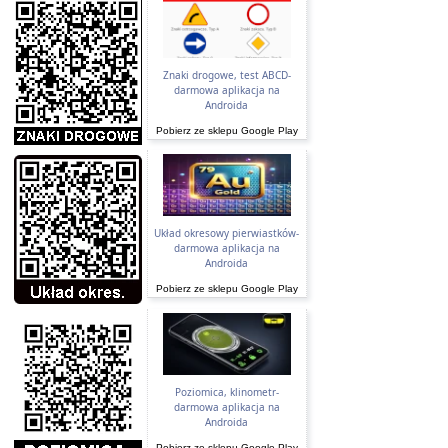
Znaki drogowe, test ABCD-
darmowa aplikacja na
Androida
Pobierz ze sklepu Google Play
Układ okresowy pierwiastków-
darmowa aplikacja na
Androida
Pobierz ze sklepu Google Play
Poziomica, klinometr-
darmowa aplikacja na
Androida
Pobierz ze sklepu Google Play