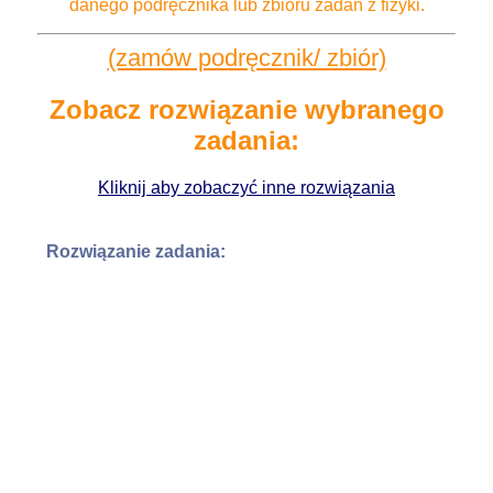
danego podręcznika lub zbioru zadań z fizyki.
Kotlin Android Studio
(zamów podręcznik/ zbiór)
Programowanie 3D
Zobacz rozwiązanie wybranego
Arkusze INF.04
zadania:
Kliknij aby zobaczyć inne rozwiązania
Rozwiązanie zadania: