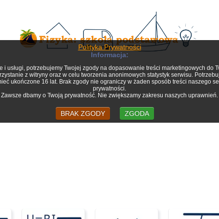
Polityka Prywatności
Informacja:
jne i usługi, potrzebujemy Twojej zgody na dopasowanie treści marketingowych do
ystanie z witryny oraz w celu tworzenia anonimowych statystyk serwisu. Potrzeb
 mieć ukończone 16 lat. Brak zgody nie ograniczy w żaden sposób treści naszego s
prywatności.
Zawsze dbamy o Twoją prywatność. Nie zwiększamy zakresu naszych uprawnień.
BRAK ZGODY
ZGODA