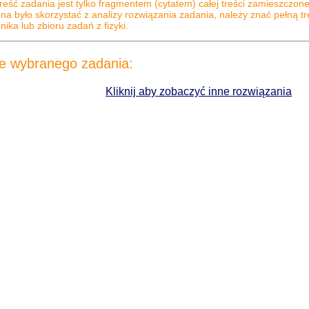
reść zadania jest tylko fragmentem (cytatem) całej treści zamieszczone
na było skorzystać z analizy rozwiązania zadania, należy znać pełną 
ika lub zbioru zadań z fizyki.
e wybranego zadania:
Kliknij aby zobaczyć inne rozwiązania