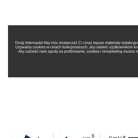
Drogi Internauto! Aby móc dostarczać Ci coraz lepsze materiały redakcy
Używamy cookies w celach funkcjonalnych, aby ułatwić użytkownikom korz
Aby udzielić nam zgody na profilowanie, cookies i remarketing musisz