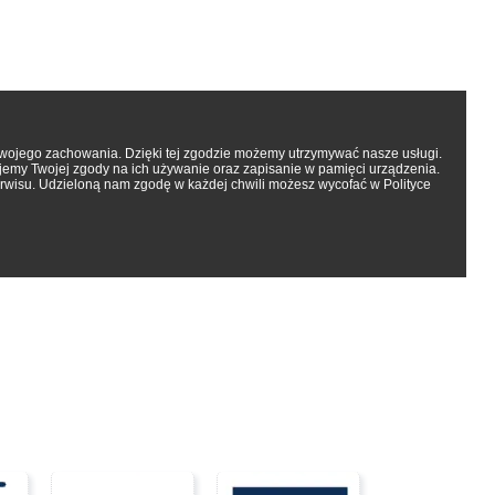
 Twojego zachowania. Dzięki tej zgodzie możemy utrzymywać nasze usługi.
ujemy Twojej zgody na ich używanie oraz zapisanie w pamięci urządzenia.
erwisu. Udzieloną nam zgodę w każdej chwili możesz wycofać w Polityce