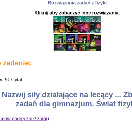
Rozwiązania zadań z fizyki
Kliknij aby zobaczyć inne rozwiązania:
 zadanie:
na 51
Cytat:
 Nazwij siły działające na lecący ... Z
zadań dla gimnazjum. Świat fizyk
amów podręcznik/ zbiór)