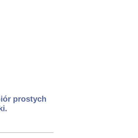
biór prostych
i.