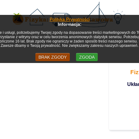
Polityka Prywatności
Informacja:
jne i usługi, potrzebujemy Twojej zgody na dopasowanie treści marketingowych do
ystanie z witryny oraz w celu tworzenia anonimowych statystyk serwisu. Potrzeb
kończone 16 lat. Brak zgody nie ograniczy w żaden sposób treści naszego serwisu
Zawsze dbamy o Twoją prywatność. Nie zwiększamy zakresu naszych uprawnień.
BRAK ZGODY
ZGODA
Fi
Ukła