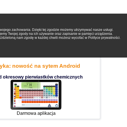
 Twojego zachowania. Dzięki tej zgodzie możemy utrzymywać nasze usługi.
ujemy Twojej zgody na ich używanie oraz zapisanie w pamięci urządzenia.
. Udzieloną nam zgodę w każdej chwili możesz wycofać w Polityce prywatności.
zyka: nowość na sytem Android
d okresowy pierwiastków chemicznych
Darmowa aplikacja