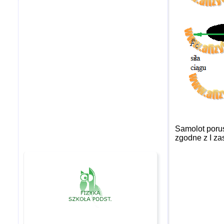
Samolot porus
zgodne z I z