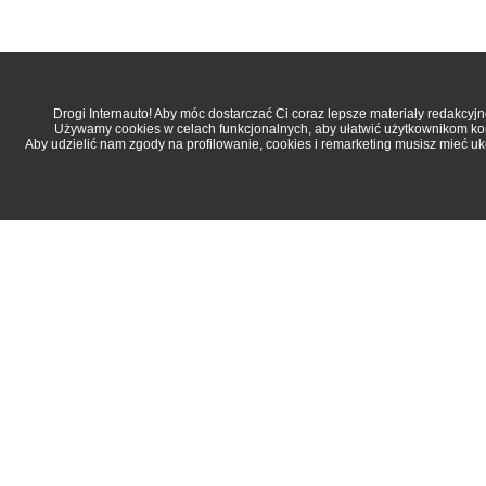
Drogi Internauto! Aby móc dostarczać Ci coraz lepsze materiały redakcy
Używamy cookies w celach funkcjonalnych, aby ułatwić użytkownikom korz
Aby udzielić nam zgody na profilowanie, cookies i remarketing musisz mieć u